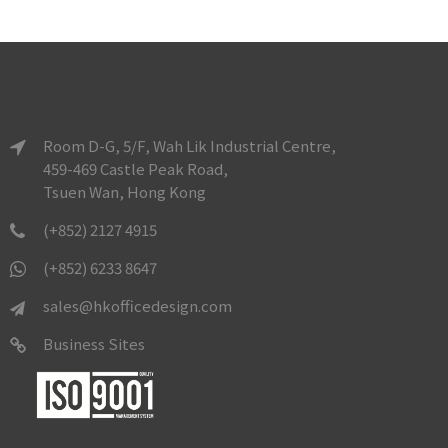
Room D-G, 5/F, Wah Lik Industrial Centre,
459-469 Castle Peak Road,
Tsuen Wan, Hong Kong
(+852) 2127 4915
(+852) 6233 8647
sales@hkofficedesign.com
Business Sites